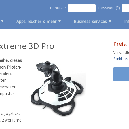
(?)
Benutzer
Passwort
Apps, Bücher & mehr
Business Services
In
Extreme 3D Pro
Preis:
Versandfe
* inkl. U
nähe, dieses
ren Piloten-
enden.
sten
schalter
ompakter
o Joystick,
 Zwei Jahre