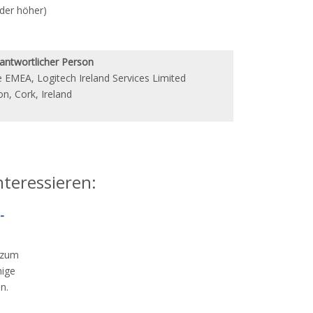
der höher)
antwortlicher Person
e EMEA, Logitech Ireland Services Limited
n, Cork, Ireland
nteressieren:
-
 zum
nige
len.