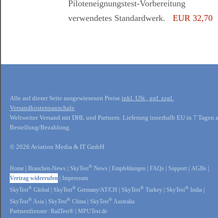
Piloteneignungstest-Vorbereitung
verwendetes Standardwerk.
EUR 32,70
Alle auf dieser Seite ausgewiesenen Preise
inkl. USt., ggf. zzgl.
Versandkostenpauschale
.
Weltweiter Versand mit DHL und Partnern. Lieferung innerhalb EU in 7 Tagen 
Bestellung/Bezahlung.
© 2026 Aviation Media & IT GmbH
®
Home
|
Branchen-News
|
SkyTest
News
|
Empfehlungen
|
FAQs
|
Support
|
AGBs
|
Vertrag widerrufen
|
Impressum
®
®
®
®
SkyTest
Global
|
SkyTest
Germany/AT/CH
|
SkyTest
Turkey
|
SkyTest
India
|
®
®
®
SkyTest
Asia
|
SkyTest
China
|
SkyTest
Australia
Partnerdienste:
RailTest®
|
MPUTest.de