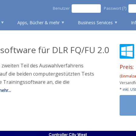
(?)
Benutzer
Passwort
Apps, Bücher & mehr
Business Services
In
software für DLR FQ/FU 2.0
en zweiten Teil des Auswahlverfahrens
Preis:
 auf die beiden computergestützten Tests
(Einmalza
e Trainingssoftware an, die die
Versandfe
* inkl. U
ehr...