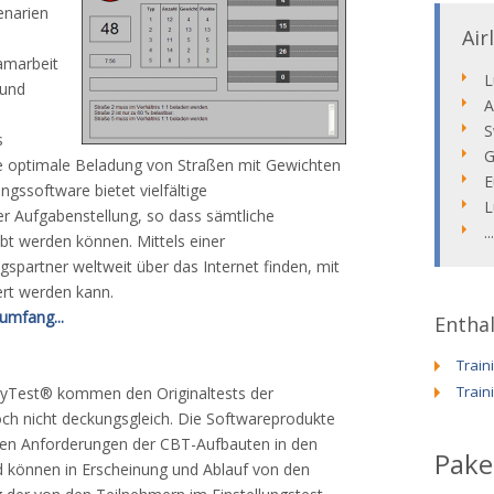
enarien
Air
amarbeit
L
 und
A
S
s
G
die optimale Beladung von Straßen mit Gewichten
E
ingssoftware bietet vielfältige
L
er Aufgabenstellung, so dass sämtliche
.
übt werden können. Mittels einer
spartner weltweit über das Internet finden, mit
rt werden kann.
umfang...
Entha
Train
Train
kyTest® kommen den Originaltests der
ch nicht deckungsgleich. Die Softwareprodukte
den Anforderungen der CBT-Aufbauten in den
Pake
d können in Erscheinung und Ablauf von den