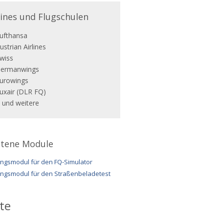
lines und Flugschulen
ufthansa
ustrian Airlines
wiss
ermanwings
urowings
uxair (DLR FQ)
.. und weitere
ltene Module
ingsmodul für den FQ-Simulator
ingsmodul für den Straßenbeladetest
te