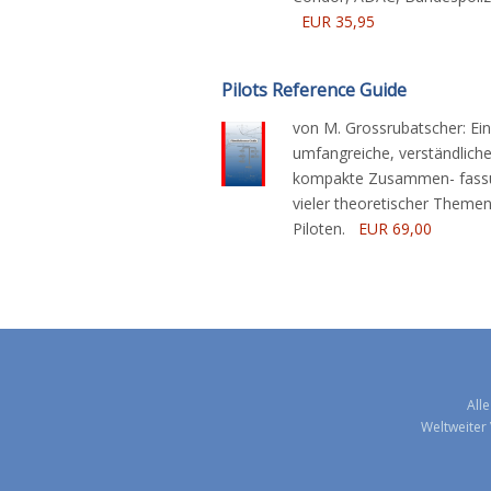
EUR 35,95
Pilots Reference Guide
von M. Grossrubatscher: Ei
umfangreiche, verständlich
kompakte Zusammen- fass
vieler theoretischer Themen
Piloten.
EUR 69,00
All
Weltweiter 