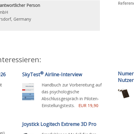
Refere
antwortlicher Person
GmbH
ersdorf, Germany
nteressieren:
®
Numeri
026
SkyTest
Airline-Interview
Nutzer
t
Handbuch zur Vorbereitung auf
das psychologische
Abschlussgespräch in Piloten-
Einstellungstests.
EUR 19,90
.
Joystick Logitech Extreme 3D Pro
i).