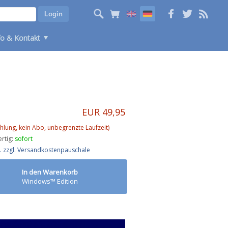
fo & Kontakt
EUR 49,95
hlung, kein Abo, unbegrenzte Laufzeit)
rtig:
sofort
St. zzgl. Versandkostenpauschale
In den Warenkorb
Windows™ Edition